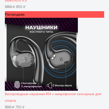
bluetooth 5.3.
1350
₽
850
₽
Распродажа
Беспроводные наушники R14 с микрофоном сенсорные для
спорта.
1100
₽
750
₽