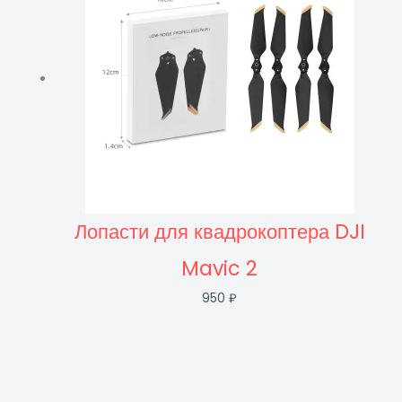
₽
₽
₽
₽
₽
₽
₽
₽
.
.
.
.
.
.
.
.
Лопасти для квадрокоптера DJI
Mavic 2
950
₽