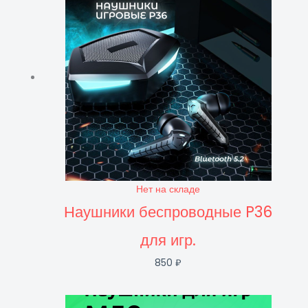
₽
₽
₽
₽
₽
₽
₽
₽
.
.
.
.
.
.
.
.
Нет на складе
Наушники беспроводные P36
для игр.
850
₽