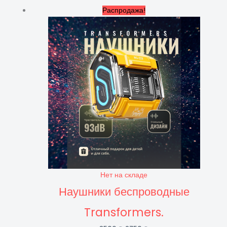
Первоначальная
Текущая
Распродажа!
цена
цена:
составляла
2750 ₽.
3500 ₽.
Нет на складе
Наушники беспроводные
Transformers.