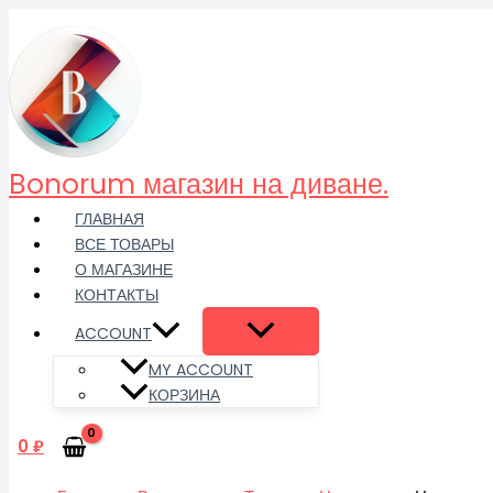
Перейти
Количество
к
товара
содержимому
Наушники
P47
с
микрофоном,
радио.
Bonorum магазин на диване.
ГЛАВНАЯ
ВСЕ ТОВАРЫ
О МАГАЗИНЕ
КОНТАКТЫ
ACCOUNT
MY ACCOUNT
КОРЗИНА
0
₽